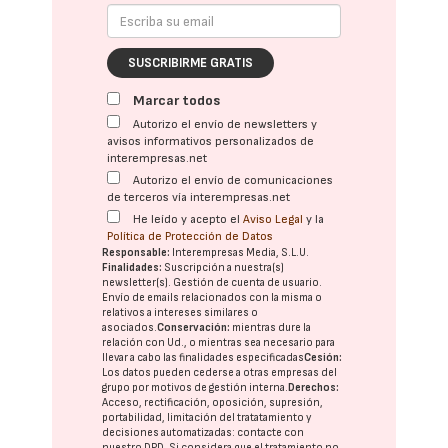
SUSCRIBIRME GRATIS
Marcar todos
Autorizo el envío de newsletters y
avisos informativos personalizados de
interempresas.net
Autorizo el envío de comunicaciones
de terceros vía interempresas.net
He leído y acepto el
Aviso Legal
y la
Política de Protección de Datos
Responsable:
Interempresas Media, S.L.U.
Finalidades:
Suscripción a nuestra(s)
newsletter(s). Gestión de cuenta de usuario.
Envío de emails relacionados con la misma o
relativos a intereses similares o
asociados.
Conservación:
mientras dure la
relación con Ud., o mientras sea necesario para
llevar a cabo las finalidades especificadas
Cesión:
Los datos pueden cederse a otras
empresas del
grupo
por motivos de gestión interna.
Derechos:
Acceso, rectificación, oposición, supresión,
portabilidad, limitación del tratatamiento y
decisiones automatizadas:
contacte con
nuestro DPD
. Si considera que el tratamiento no