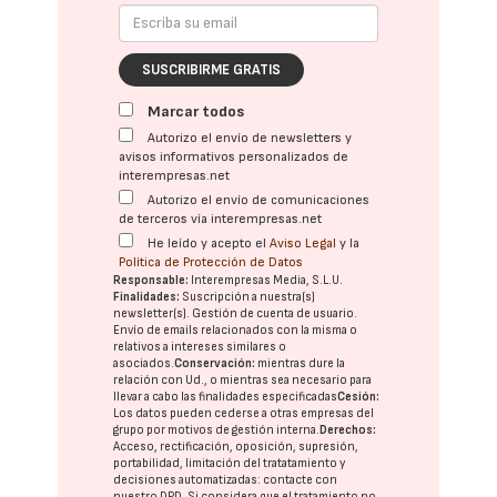
SUSCRIBIRME GRATIS
Marcar todos
Autorizo el envío de newsletters y
avisos informativos personalizados de
interempresas.net
Autorizo el envío de comunicaciones
de terceros vía interempresas.net
He leído y acepto el
Aviso Legal
y la
Política de Protección de Datos
Responsable:
Interempresas Media, S.L.U.
Finalidades:
Suscripción a nuestra(s)
newsletter(s). Gestión de cuenta de usuario.
Envío de emails relacionados con la misma o
relativos a intereses similares o
asociados.
Conservación:
mientras dure la
relación con Ud., o mientras sea necesario para
llevar a cabo las finalidades especificadas
Cesión:
Los datos pueden cederse a otras
empresas del
grupo
por motivos de gestión interna.
Derechos:
Acceso, rectificación, oposición, supresión,
portabilidad, limitación del tratatamiento y
decisiones automatizadas:
contacte con
nuestro DPD
. Si considera que el tratamiento no