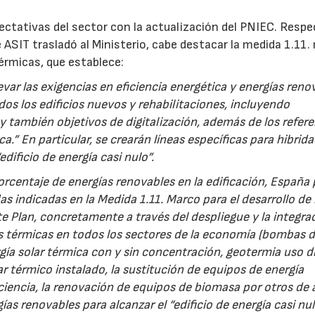
pectativas del sector con la actualización del PNIEC. Respe
 ASIT trasladó al Ministerio, cabe destacar la medida 1.11
28/07/2026
30/07/2026
térmicas, que establece:
evar las exigencias en eficiencia energética y energías reno
odos los edificios nuevos y rehabilitaciones, incluyendo
 también objetivos de digitalización, además de los refere
a.” En particular, se crearán líneas específicas para hibrid
dificio de energía casi nulo”.
 porcentaje de energías renovables en la edificación, España
s indicadas en la Medida 1.11. Marco para el desarrollo de 
e Plan, concretamente a través del despliegue y la integra
es térmicas en todos los sectores de la economía (bombas d
gía solar térmica con y sin concentración, geotermia uso d
ar térmico instalado, la sustitución de equipos de energía
ciencia, la renovación de equipos de biomasa por otros de 
ías renovables para alcanzar el “edificio de energía casi nul