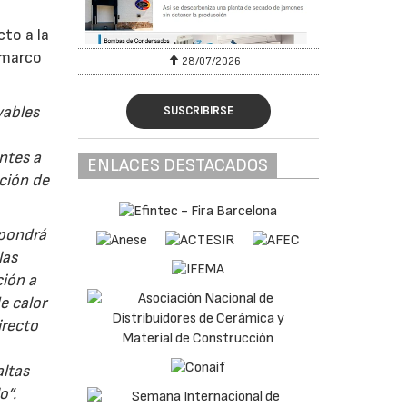
cto a la
. marco
28/07/2026
vables
SUSCRIBIRSE
ntes a
ENLACES DESTACADOS
ación de
 pondrá
las
ción a
e calor
irecto
altas
o”.