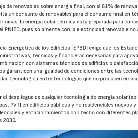
je de renovables sobre energía final, con el 81% de renova
esita un consumo de renovables para el consumo final en t
rmicas: la energía solar térmica está preparada para conse
del PNIEC, pues solamente con la electricidad renovable no 
iencia Energética de los Edificios (EPBD) exige que los Estad
istrativas, técnicas y financieras necesarias para apoya
 combinación con sistemas técnicos de edificios o calefacci
dos garanticen una igualdad de condiciones entre las tecno
alidad tecnológica entre tecnologías que no producen emisi
l despliegue de cualquier tecnología de energía solar (sol
as, PVT) en edificios públicos y no residenciales nuevos y
idenciales y estacionamientos con techo con diferentes pl
e 2030.