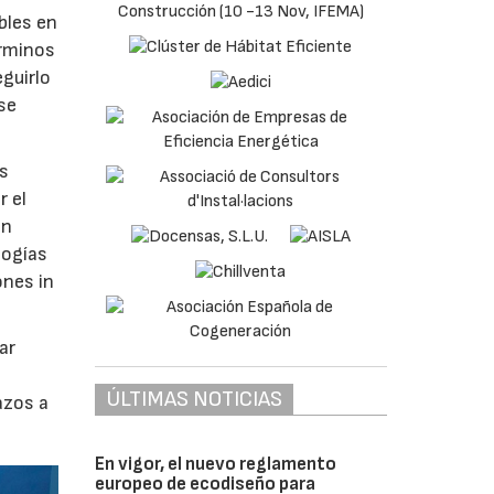
bles en
érminos
guirlo
se
os
r el
ón
logías
ones in
ar
ÚLTIMAS NOTICIAS
azos a
En vigor, el nuevo reglamento
europeo de ecodiseño para