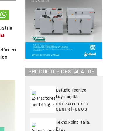
ustria
ma
ción en
ulos
PRODUCTOS DESTACADOS
Estudio Técnico
Luymar, S.L.
EXTRACTORES
CENTRÍFUGOS
Tekno Point Italia,
S.r.l.