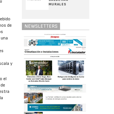
su
MURALES
debido
mos de
NEWSLETTERS
os
r una
es
scala y
o el
 de
estra
la