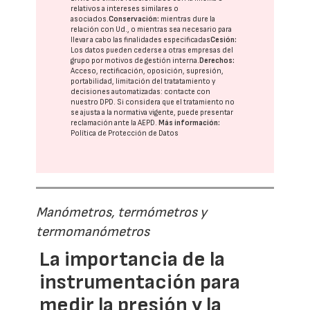
relativos a intereses similares o
asociados.
Conservación:
mientras dure la
relación con Ud., o mientras sea necesario para
llevar a cabo las finalidades especificadas
Cesión:
Los datos pueden cederse a otras
empresas del
grupo
por motivos de gestión interna.
Derechos:
Acceso, rectificación, oposición, supresión,
portabilidad, limitación del tratatamiento y
decisiones automatizadas:
contacte con
nuestro DPD
. Si considera que el tratamiento no
se ajusta a la normativa vigente, puede presentar
reclamación ante la
AEPD
.
Más información:
Política de Protección de Datos
Manómetros, termómetros y
termomanómetros
La importancia de la
instrumentación para
medir la presión y la