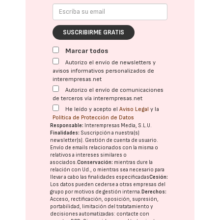
SUSCRIBIRME GRATIS
Marcar todos
Autorizo el envío de newsletters y
avisos informativos personalizados de
interempresas.net
Autorizo el envío de comunicaciones
de terceros vía interempresas.net
He leído y acepto el
Aviso Legal
y la
Política de Protección de Datos
Responsable:
Interempresas Media, S.L.U.
Finalidades:
Suscripción a nuestra(s)
newsletter(s). Gestión de cuenta de usuario.
Envío de emails relacionados con la misma o
relativos a intereses similares o
asociados.
Conservación:
mientras dure la
relación con Ud., o mientras sea necesario para
llevar a cabo las finalidades especificadas
Cesión:
Los datos pueden cederse a otras
empresas del
grupo
por motivos de gestión interna.
Derechos:
Acceso, rectificación, oposición, supresión,
portabilidad, limitación del tratatamiento y
decisiones automatizadas:
contacte con