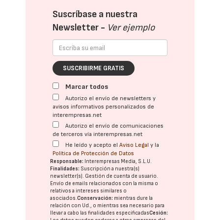
Suscríbase a nuestra
Newsletter -
Ver ejemplo
SUSCRIBIRME GRATIS
Marcar todos
Autorizo el envío de newsletters y
avisos informativos personalizados de
interempresas.net
Autorizo el envío de comunicaciones
de terceros vía interempresas.net
He leído y acepto el
Aviso Legal
y la
Política de Protección de Datos
Responsable:
Interempresas Media, S.L.U.
Finalidades:
Suscripción a nuestra(s)
newsletter(s). Gestión de cuenta de usuario.
Envío de emails relacionados con la misma o
relativos a intereses similares o
asociados.
Conservación:
mientras dure la
relación con Ud., o mientras sea necesario para
llevar a cabo las finalidades especificadas
Cesión: