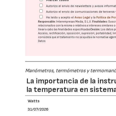
Autorizo el envío de newsletters y avisos inform
Autorizo el envío de comunicaciones de terceros 
He leído y acepto el
Aviso Legal
y la
Política de Pr
Responsable:
Interempresas Media, S.L.U.
Finalidades:
Suscri
relacionados con la misma o relativos a intereses similares 
llevar a cabo las finalidades especificadas
Cesión:
Los datos p
Acceso, rectificación, oposición, supresión, portabilidad, l
considera que el tratamiento no se ajusta a la normativa vige
Datos
Manómetros, termómetros y termoman
La importancia de la inst
la temperatura en sistema
Watts
31/07/2026