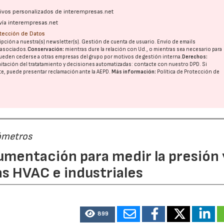
ativos personalizados de interempresas.net
vía interempresas.net
otección de Datos
28/07/2026
30/07/2026
pción a nuestra(s) newsletter(s). Gestión de cuenta de usuario. Envío de emails
o asociados.
Conservación:
mientras dure la relación con Ud., o mientras sea necesario para
ueden cederse a otras
empresas del grupo
por motivos de gestión interna.
Derechos:
imitación del tratatamiento y decisiones automatizadas:
contacte con nuestro DPD
. Si
nte, puede presentar reclamación ante la
AEPD
.
Más información:
Política de Protección de
ómetros
rumentación para medir la presión 
s HVAC e industriales
899