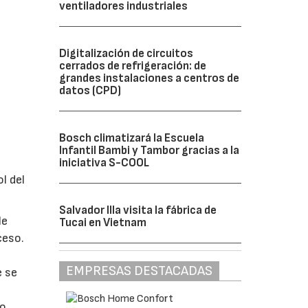
ventiladores industriales
Digitalización de circuitos
cerrados de refrigeración: de
grandes instalaciones a centros de
datos (CPD)
Bosch climatizará la Escuela
Infantil Bambi y Tambor gracias a la
iniciativa S-COOL
l del
Salvador Illa visita la fábrica de
le
Tucai en Vietnam
ceso.
EMPRESAS DESTACADAS
e se
bo