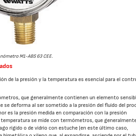
nómetro M1-ABS 63 CEE.
uados
ón de la presión y la temperatura es esencial para el contro
nómetros, que generalmente contienen un elemento sensib
 se deforma al ser sometido a la presión del fluido del pro
r es la presión medida en comparación con la presión
 La temperatura se mide con termómetros, que generalment
go rígido o de vidrio con estuche (en este último caso,
bimetálica o xileno que, al expandirse, asciende por el tu