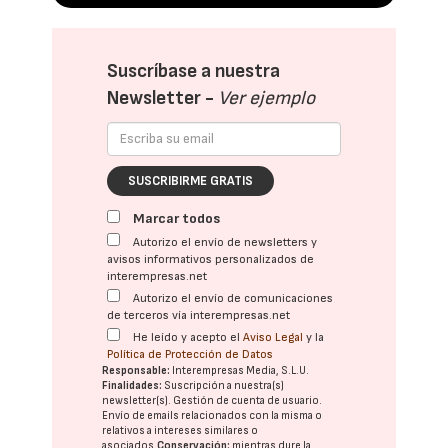
Suscríbase a nuestra
Newsletter -
Ver ejemplo
SUSCRIBIRME GRATIS
Marcar todos
Autorizo el envío de newsletters y
avisos informativos personalizados de
interempresas.net
Autorizo el envío de comunicaciones
de terceros vía interempresas.net
He leído y acepto el
Aviso Legal
y la
Política de Protección de Datos
Responsable:
Interempresas Media, S.L.U.
Finalidades:
Suscripción a nuestra(s)
newsletter(s). Gestión de cuenta de usuario.
Envío de emails relacionados con la misma o
relativos a intereses similares o
asociados.
Conservación:
mientras dure la