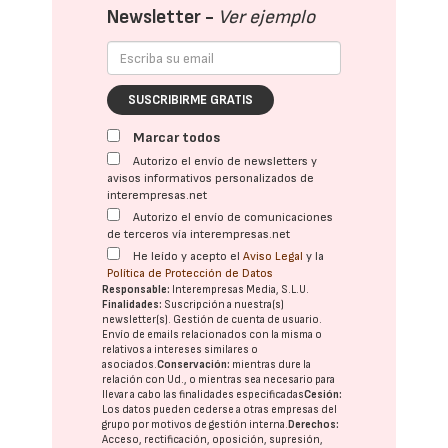
Newsletter -
Ver ejemplo
SUSCRIBIRME GRATIS
Marcar todos
Autorizo el envío de newsletters y
avisos informativos personalizados de
interempresas.net
Autorizo el envío de comunicaciones
de terceros vía interempresas.net
He leído y acepto el
Aviso Legal
y la
Política de Protección de Datos
Responsable:
Interempresas Media, S.L.U.
Finalidades:
Suscripción a nuestra(s)
newsletter(s). Gestión de cuenta de usuario.
Envío de emails relacionados con la misma o
relativos a intereses similares o
asociados.
Conservación:
mientras dure la
relación con Ud., o mientras sea necesario para
llevar a cabo las finalidades especificadas
Cesión:
Los datos pueden cederse a otras
empresas del
grupo
por motivos de gestión interna.
Derechos:
Acceso, rectificación, oposición, supresión,