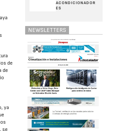
ACONDICIONADOR
ES
haya
NEWSLETTERS
s
tura
ios de
a de
io
, ya
ue
tos
, se