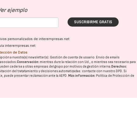
Ver ejemplo
SUSCRIBIRME GRATIS
ativos personalizados de interempresas.net
vía interempresas.net
otección de Datos
pción a nuestra(s) newsletter(s). Gestión de cuenta de usuario. Envío de emails
o asociados.
Conservación:
mientras dure la relación con Ud., o mientras sea necesario para
ueden cederse a otras
empresas del grupo
por motivos de gestión interna.
Derechos:
imitación del tratatamiento y decisiones automatizadas:
contacte con nuestro DPD
. Si
nte, puede presentar reclamación ante la
AEPD
.
Más información:
Política de Protección de