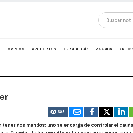
D
OPINIÓN
PRODUCTOS
TECNOLOGÍA
AGENDA
ENTID
ver
385
r tener dos mandos: uno se encarga de controlar el cauda
tura. O, mejor dicho, permite establecer una temperatura