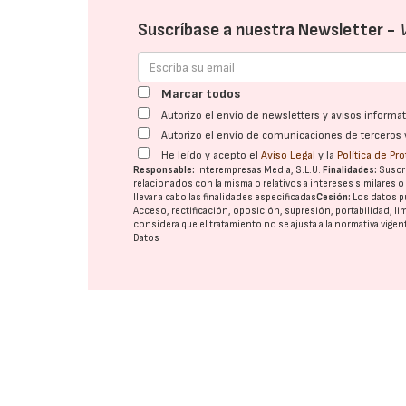
Suscríbase a nuestra Newsletter -
Marcar todos
Autorizo el envío de newsletters y avisos inform
Autorizo el envío de comunicaciones de terceros 
He leído y acepto el
Aviso Legal
y la
Política de Pr
Responsable:
Interempresas Media, S.L.U.
Finalidades:
Suscri
relacionados con la misma o relativos a intereses similares 
llevar a cabo las finalidades especificadas
Cesión:
Los datos p
Acceso, rectificación, oposición, supresión, portabilidad, l
considera que el tratamiento no se ajusta a la normativa vige
Datos