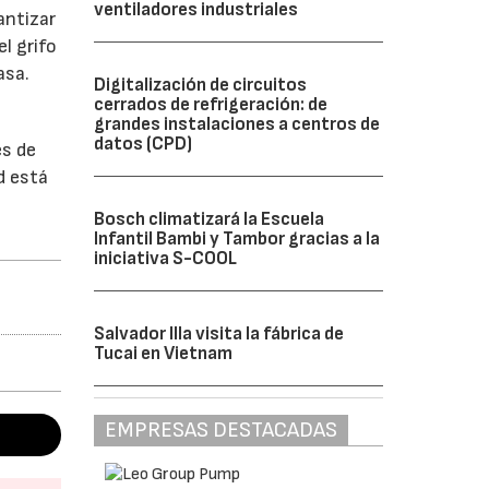
ventiladores industriales
antizar
l grifo
asa.
Digitalización de circuitos
cerrados de refrigeración: de
grandes instalaciones a centros de
datos (CPD)
es de
d está
Bosch climatizará la Escuela
Infantil Bambi y Tambor gracias a la
iniciativa S-COOL
Salvador Illa visita la fábrica de
Tucai en Vietnam
EMPRESAS DESTACADAS