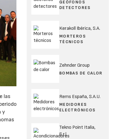
GEÓFONOS
DETECTORES
Kerakoll Ibérica, S.A.
MORTEROS
TÉCNICOS
Zehnder Group
BOMBAS DE CALOR
e las
Rems España, S.A.U.
 periodo
MEDIDORES
ELECTRÓNICOS
a y
Thomas
Tekno Point Italia,
S.r.l.
meses