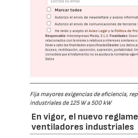
Marcar todos
Autorizo el envío de newsletters y avisos inform
Autorizo el envío de comunicaciones de terceros 
He leído y acepto el
Aviso Legal
y la
Política de Pr
Responsable:
Interempresas Media, S.L.U.
Finalidades:
Suscri
relacionados con la misma o relativos a intereses similares 
llevar a cabo las finalidades especificadas
Cesión:
Los datos p
Acceso, rectificación, oposición, supresión, portabilidad, l
considera que el tratamiento no se ajusta a la normativa vige
Datos
Fija mayores exigencias de eficiencia, re
industriales de 125 W a 500 kW
En vigor, el nuevo regla
ventiladores industriales