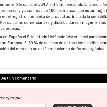
temente. Sin duda, el UWLA está influenciando la transición
onfianza, y ya son más de 160 las marcas que están regis
en el registro completo de productos, incluida la sensibil
28/07/2026
30/07/2026
 Por su parte, comerciantes y distribuidores influyen en los
cas propias.
a en España el Etiquetado Unificado Water Label para alcan
nión Europea. El 50 % de su base de datos tiene calificació
ación del mercado se está produciendo de forma orgánica.
Deja un comentario
Ver ejemplo