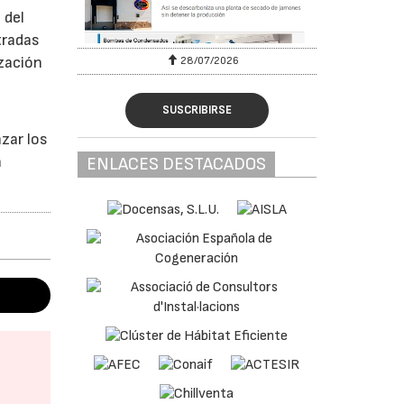
 del
tradas
ización
28/07/2026
SUSCRIBIRSE
zar los
n
ENLACES DESTACADOS