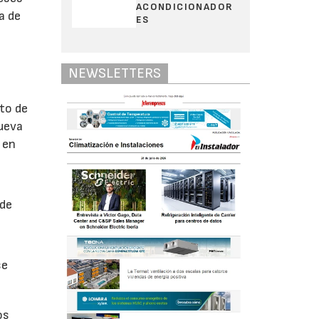
ACONDICIONADOR
a de
ES
NEWSLETTERS
eto de
Nueva
 en
 de
se
os