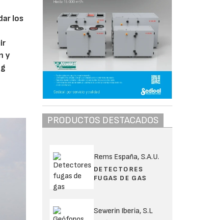
l
dar los
e
ir
n y
ng
PRODUCTOS DESTACADOS
Rems España, S.A.U.
DETECTORES
FUGAS DE GAS
Sewerin Iberia, S.L