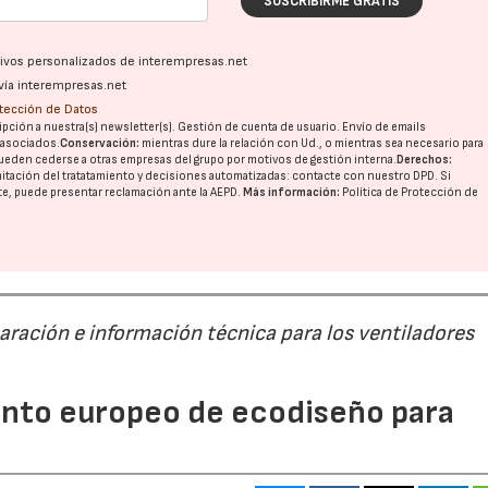
SUSCRIBIRME GRATIS
ativos personalizados de interempresas.net
vía interempresas.net
otección de Datos
pción a nuestra(s) newsletter(s). Gestión de cuenta de usuario. Envío de emails
o asociados.
Conservación:
mientras dure la relación con Ud., o mientras sea necesario para
ueden cederse a otras
empresas del grupo
por motivos de gestión interna.
Derechos:
imitación del tratatamiento y decisiones automatizadas:
contacte con nuestro DPD
. Si
nte, puede presentar reclamación ante la
AEPD
.
Más información:
Política de Protección de
paración e información técnica para los ventiladores
mento europeo de ecodiseño para