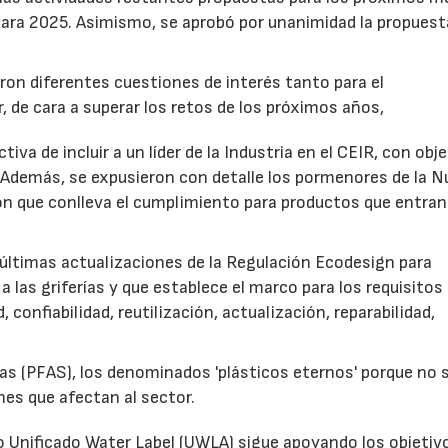
e para 2025. Asimismo, se aprobó por unanimidad la propuest
aron diferentes cuestiones de interés tanto para el
 de cara a superar los retos de los próximos años,
iva de incluir a un líder de la Industria en el CEIR, con obj
. Además, se expusieron con detalle los pormenores de la 
ión que conlleva el cumplimiento para productos que entran
 últimas actualizaciones de la Regulación Ecodesign para
 las griferías y que establece el marco para los requisitos
, confiabilidad, reutilización, actualización, reparabilidad,
das (PFAS), los denominados 'plásticos eternos' porque no 
nes que afectan al sector.
do Unificado Water Label (UWLA) sigue apoyando los objetiv