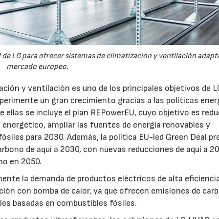
28/07/2026
30/07/2026
d de LG para ofrecer sistemas de climatización y ventilación adapt
mercado europeo.
ción y ventilación es uno de los principales objetivos de L
perimente un gran crecimiento gracias a las políticas ener
e ellas se incluye el plan REPowerEU, cuyo objetivo es reduc
o energético, ampliar las fuentes de energía renovables y
fósiles para 2030. Además, la política EU-led Green Deal p
carbono de aquí a 2030, con nuevas reducciones de aquí a 2
ono en 2050.
nte la demanda de productos eléctricos de alta eficiencia
ración con bomba de calor, ya que ofrecen emisiones de car
les basadas en combustibles fósiles.