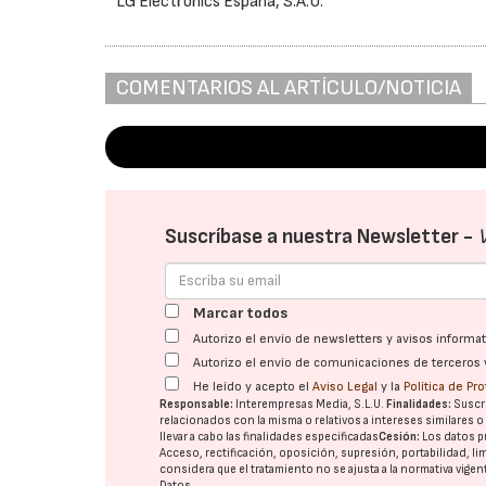
LG Electronics España, S.A.U.
COMENTARIOS AL ARTÍCULO/NOTICIA
Suscríbase a nuestra Newsletter -
Marcar todos
Autorizo el envío de newsletters y avisos inform
Autorizo el envío de comunicaciones de terceros 
He leído y acepto el
Aviso Legal
y la
Política de Pr
Responsable:
Interempresas Media, S.L.U.
Finalidades:
Suscri
relacionados con la misma o relativos a intereses similares 
llevar a cabo las finalidades especificadas
Cesión:
Los datos p
Acceso, rectificación, oposición, supresión, portabilidad, l
considera que el tratamiento no se ajusta a la normativa vige
Datos