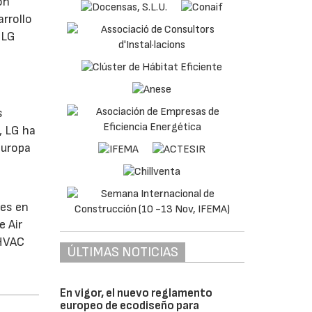
on
rrollo
 LG
s
, LG ha
Europa
les en
e Air
 HVAC
ÚLTIMAS NOTICIAS
En vigor, el nuevo reglamento
europeo de ecodiseño para