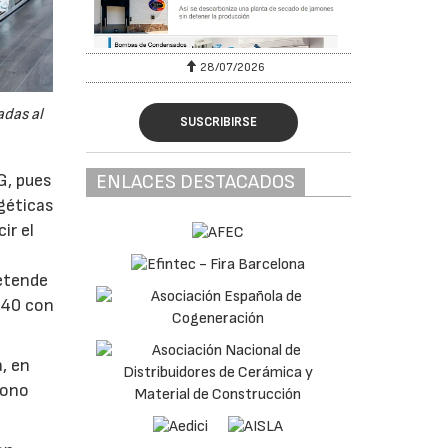
28/07/2026
adas al
SUSCRIBIRSE
G, pues
ENLACES DESTACADOS
géticas
ir el
retende
040 con
, en
bono