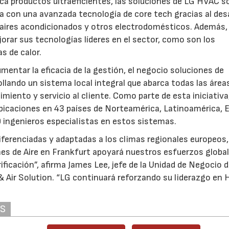
ca productos ultraeficientes, las soluciones de LG HVAC s
 con una avanzada tecnología de core tech gracias al desa
 aires acondicionados y otros electrodomésticos. Además,
orar sus tecnologías líderes en el sector, como son los
s de calor.
mentar la eficacia de la gestión, el negocio soluciones de
ollando un sistema local integral que abarca todas las área
iento y servicio al cliente. Como parte de esta iniciativa
bicaciones en 43 países de Norteamérica, Latinoamérica, 
 ingenieros especialistas en estos sistemas.
iferenciadas y adaptadas a los climas regionales europeos,
es de Aire en Frankfurt apoyará nuestros esfuerzos globa
ficación”, afirma James Lee, jefe de la Unidad de Negocio d
 Air Solution. “LG continuará reforzando su liderazgo en
AS