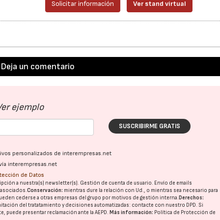
Solicitar información
Ver stand virtual
Deja un comentario
Ver ejemplo
SUSCRIBIRME GRATIS
ativos personalizados de interempresas.net
vía interempresas.net
otección de Datos
pción a nuestra(s) newsletter(s). Gestión de cuenta de usuario. Envío de emails
o asociados.
Conservación:
mientras dure la relación con Ud., o mientras sea necesario para
ueden cederse a otras
empresas del grupo
por motivos de gestión interna.
Derechos:
imitación del tratatamiento y decisiones automatizadas:
contacte con nuestro DPD
. Si
nte, puede presentar reclamación ante la
AEPD
.
Más información:
Política de Protección de