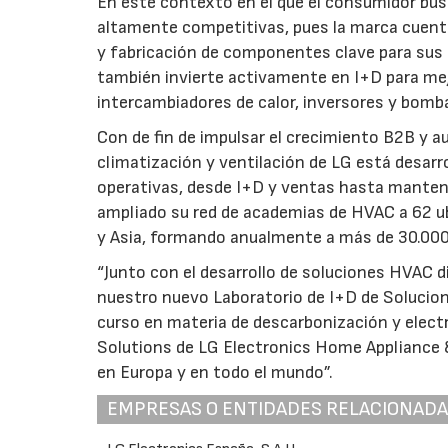
En este contexto en el que el consumidor bus
altamente competitivas, pues la marca cuenta
y fabricación de componentes clave para sus
también invierte activamente en I+D para mej
intercambiadores de calor, inversores y bomba
Con de fin de impulsar el crecimiento B2B y au
climatización y ventilación de LG está desarr
operativas, desde I+D y ventas hasta mantenim
ampliado su red de academias de HVAC a 62 u
y Asia, formando anualmente a más de 30.000
“Junto con el desarrollo de soluciones HVAC d
nuestro nuevo Laboratorio de I+D de Solucion
curso en materia de descarbonización y electri
Solutions de LG Electronics Home Appliance &
en Europa y en todo el mundo”.
EMPRESAS O ENTIDADES RELACIONAD