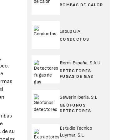
BOMBAS DE CALOR
Group GIA
CONDUCTOS
,
Rems España, S.A.U.
peo.
DETECTORES
de
FUGAS DE GAS
formas
el
ón
Sewerin Iberia, S.L
GEÓFONOS
DETECTORES
ombas
de
Estudio Técnico
s de su
Luymar, S.L.
locales