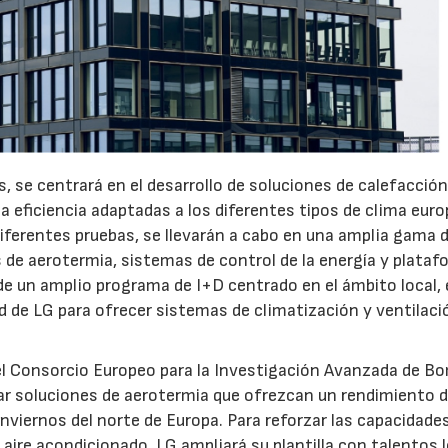
, se centrará en el desarrollo de soluciones de calefacción
a eficiencia adaptadas a los diferentes tipos de clima euro
iferentes pruebas, se llevarán a cabo en una amplia gama 
 de aerotermia, sistemas de control de la energía y plata
de un amplio programa de I+D centrado en el ámbito local, 
ad de LG para ofrecer sistemas de climatización y ventilaci
 el Consorcio Europeo para la Investigación Avanzada de B
lar soluciones de aerotermia que ofrezcan un rendimiento 
inviernos del norte de Europa. Para reforzar las capacidade
 aire acondicionado, LG ampliará su plantilla con talentos 