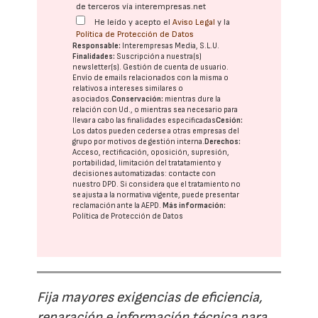
de terceros vía interempresas.net
He leído y acepto el
Aviso Legal
y la
Política de Protección de Datos
Responsable:
Interempresas Media, S.L.U.
Finalidades:
Suscripción a nuestra(s)
newsletter(s). Gestión de cuenta de usuario.
Envío de emails relacionados con la misma o
relativos a intereses similares o
asociados.
Conservación:
mientras dure la
relación con Ud., o mientras sea necesario para
llevar a cabo las finalidades especificadas
Cesión:
Los datos pueden cederse a otras
empresas del
grupo
por motivos de gestión interna.
Derechos:
Acceso, rectificación, oposición, supresión,
portabilidad, limitación del tratatamiento y
decisiones automatizadas:
contacte con
nuestro DPD
. Si considera que el tratamiento no
se ajusta a la normativa vigente, puede presentar
reclamación ante la
AEPD
.
Más información:
Política de Protección de Datos
Fija mayores exigencias de eficiencia,
reparación e información técnica para