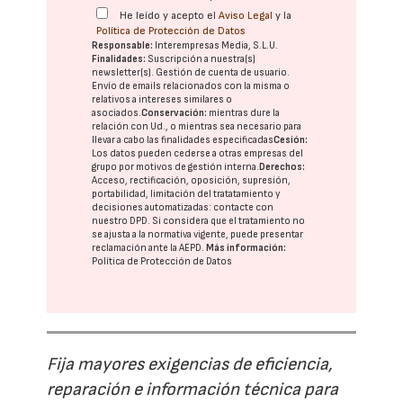
He leído y acepto el
Aviso Legal
y la
Política de Protección de Datos
Responsable:
Interempresas Media, S.L.U.
Finalidades:
Suscripción a nuestra(s)
newsletter(s). Gestión de cuenta de usuario.
Envío de emails relacionados con la misma o
relativos a intereses similares o
asociados.
Conservación:
mientras dure la
relación con Ud., o mientras sea necesario para
llevar a cabo las finalidades especificadas
Cesión:
Los datos pueden cederse a otras
empresas del
grupo
por motivos de gestión interna.
Derechos:
Acceso, rectificación, oposición, supresión,
portabilidad, limitación del tratatamiento y
decisiones automatizadas:
contacte con
nuestro DPD
. Si considera que el tratamiento no
se ajusta a la normativa vigente, puede presentar
reclamación ante la
AEPD
.
Más información:
Política de Protección de Datos
Fija mayores exigencias de eficiencia,
reparación e información técnica para