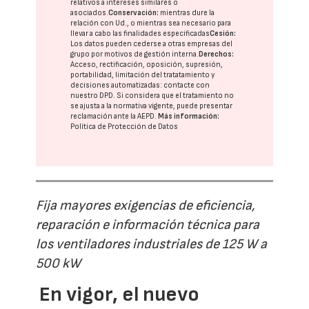
relativos a intereses similares o
asociados.
Conservación:
mientras dure la
relación con Ud., o mientras sea necesario para
llevar a cabo las finalidades especificadas
Cesión:
Los datos pueden cederse a otras
empresas del
grupo
por motivos de gestión interna.
Derechos:
Acceso, rectificación, oposición, supresión,
portabilidad, limitación del tratatamiento y
decisiones automatizadas:
contacte con
nuestro DPD
. Si considera que el tratamiento no
se ajusta a la normativa vigente, puede presentar
reclamación ante la
AEPD
.
Más información:
Política de Protección de Datos
Fija mayores exigencias de eficiencia,
reparación e información técnica para
los ventiladores industriales de 125 W a
500 kW
En vigor, el nuevo