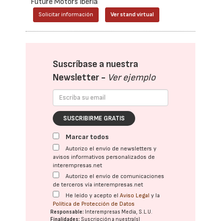
Future Motors Iberia
Solicitar información
Ver stand virtual
Suscríbase a nuestra
Newsletter -
Ver ejemplo
SUSCRIBIRME GRATIS
Marcar todos
Autorizo el envío de newsletters y
avisos informativos personalizados de
interempresas.net
Autorizo el envío de comunicaciones
de terceros vía interempresas.net
He leído y acepto el
Aviso Legal
y la
Política de Protección de Datos
Responsable:
Interempresas Media, S.L.U.
Finalidades:
Suscripción a nuestra(s)