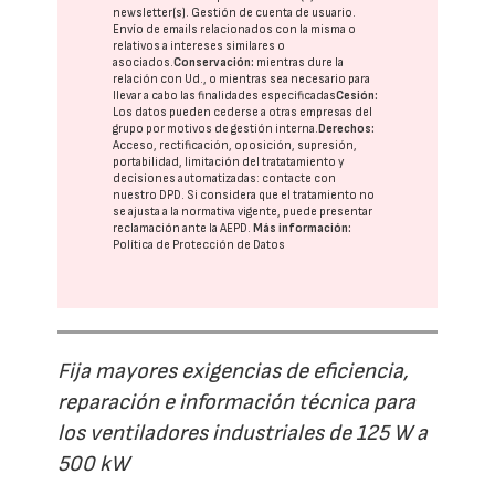
newsletter(s). Gestión de cuenta de usuario.
Envío de emails relacionados con la misma o
relativos a intereses similares o
asociados.
Conservación:
mientras dure la
relación con Ud., o mientras sea necesario para
llevar a cabo las finalidades especificadas
Cesión:
Los datos pueden cederse a otras
empresas del
grupo
por motivos de gestión interna.
Derechos:
Acceso, rectificación, oposición, supresión,
portabilidad, limitación del tratatamiento y
decisiones automatizadas:
contacte con
nuestro DPD
. Si considera que el tratamiento no
se ajusta a la normativa vigente, puede presentar
reclamación ante la
AEPD
.
Más información:
Política de Protección de Datos
Fija mayores exigencias de eficiencia,
reparación e información técnica para
los ventiladores industriales de 125 W a
500 kW