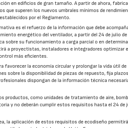
ación en edificios de gran tamaño. A partir de ahora, fabric
pos que superen los nuevos umbrales mínimos de rendimie
 establecidos por el Reglamento.
mativa es el refuerzo de la información que debe acompaña
iento energético del ventilador, a partir del 24 de julio d
fica sobre su funcionamiento a carga parcial o en determin
rá a proyectistas, instaladores e integradores optimizar e
ntrol más eficientes.
favorecer la economía circular y prolongar la vida útil de 
es sobre la disponibilidad de piezas de repuesto, fija plazo
rofesionales dispongan de la información técnica necesari
ros productos, como unidades de tratamiento de aire, bom
oria y no deberán cumplir estos requisitos hasta el 24 de j
, la aplicación de estos requisitos de ecodiseño permitir