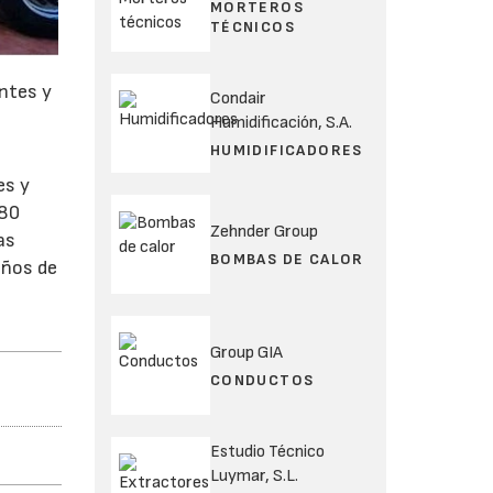
MORTEROS
TÉCNICOS
entes y
Condair
Humidificación, S.A.
HUMIDIFICADORES
es y
A80
Zehnder Group
as
BOMBAS DE CALOR
años de
Group GIA
CONDUCTOS
Estudio Técnico
Luymar, S.L.