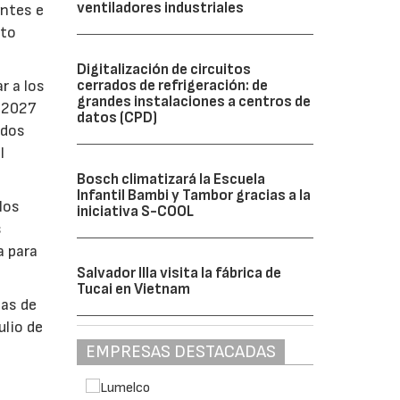
ventiladores industriales
antes e
nto
Digitalización de circuitos
r a los
cerrados de refrigeración: de
grandes instalaciones a centros de
e 2027
datos (CPD)
ados
l
Bosch climatizará la Escuela
Infantil Bambi y Tambor gracias a la
los
iniciativa S-COOL
s
a para
Salvador Illa visita la fábrica de
Tucai en Vietnam
bas de
ulio de
EMPRESAS DESTACADAS
á