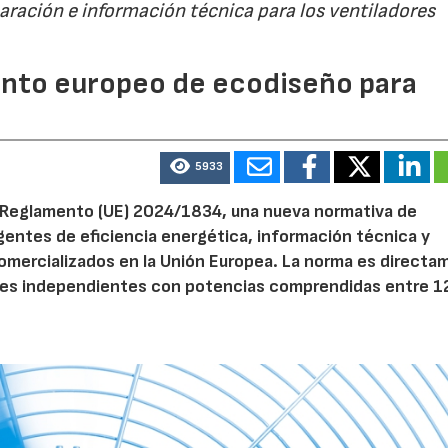
paración e información técnica para los ventiladores
28/07/2026
30/07/2026
mento europeo de ecodiseño para
5933
el Reglamento (UE) 2024/1834, una nueva normativa de
entes de eficiencia energética, información técnica y
 comercializados en la Unión Europea. La norma es direct
dores independientes con potencias comprendidas entre 1