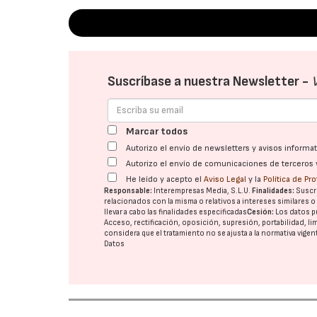
Suscríbase a nuestra Newsletter -
Marcar todos
Autorizo el envío de newsletters y avisos inform
Autorizo el envío de comunicaciones de terceros 
He leído y acepto el
Aviso Legal
y la
Política de Pr
Responsable:
Interempresas Media, S.L.U.
Finalidades:
Suscri
relacionados con la misma o relativos a intereses similares 
llevar a cabo las finalidades especificadas
Cesión:
Los datos p
Acceso, rectificación, oposición, supresión, portabilidad, l
considera que el tratamiento no se ajusta a la normativa vige
Datos