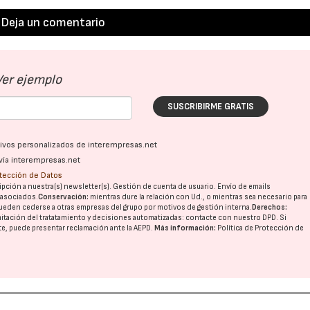
Deja un comentario
Ver ejemplo
SUSCRIBIRME GRATIS
ativos personalizados de interempresas.net
vía interempresas.net
otección de Datos
pción a nuestra(s) newsletter(s). Gestión de cuenta de usuario. Envío de emails
o asociados.
Conservación:
mientras dure la relación con Ud., o mientras sea necesario para
ueden cederse a otras
empresas del grupo
por motivos de gestión interna.
Derechos:
imitación del tratatamiento y decisiones automatizadas:
contacte con nuestro DPD
. Si
nte, puede presentar reclamación ante la
AEPD
.
Más información:
Política de Protección de