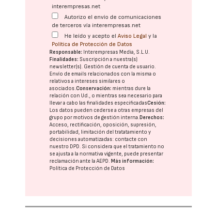
interempresas.net
Autorizo el envío de comunicaciones
de terceros vía interempresas.net
He leído y acepto el
Aviso Legal
y la
Política de Protección de Datos
Responsable:
Interempresas Media, S.L.U.
Finalidades:
Suscripción a nuestra(s)
newsletter(s). Gestión de cuenta de usuario.
Envío de emails relacionados con la misma o
relativos a intereses similares o
asociados.
Conservación:
mientras dure la
relación con Ud., o mientras sea necesario para
llevar a cabo las finalidades especificadas
Cesión:
Los datos pueden cederse a otras
empresas del
grupo
por motivos de gestión interna.
Derechos:
Acceso, rectificación, oposición, supresión,
portabilidad, limitación del tratatamiento y
decisiones automatizadas:
contacte con
nuestro DPD
. Si considera que el tratamiento no
se ajusta a la normativa vigente, puede presentar
reclamación ante la
AEPD
.
Más información:
Política de Protección de Datos