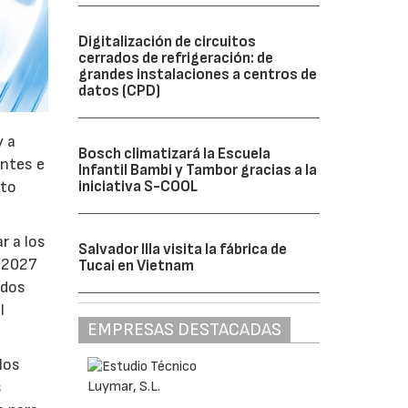
Digitalización de circuitos
cerrados de refrigeración: de
grandes instalaciones a centros de
datos (CPD)
y a
Bosch climatizará la Escuela
antes e
Infantil Bambi y Tambor gracias a la
iniciativa S-COOL
nto
r a los
Salvador Illa visita la fábrica de
e 2027
Tucai en Vietnam
ados
l
EMPRESAS DESTACADAS
los
s