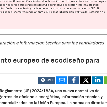
o asociados.
Conservación:
mientras dure la relación con Ud., o mientras sea necesario para
ueden cederse a otras
empresas del grupo
por motivos de gestión interna.
Derechos:
imitación del tratatamiento y decisiones automatizadas:
contacte con nuestro DPD
. Si
nte, puede presentar reclamación ante la
AEPD
.
Más información:
Política de Protección de
28/07/2026
30/07/2026
paración e información técnica para los ventiladores
mento europeo de ecodiseño para
5260
el Reglamento (UE) 2024/1834, una nueva normativa de
entes de eficiencia energética, información técnica y
 comercializados en la Unión Europea. La norma es direct