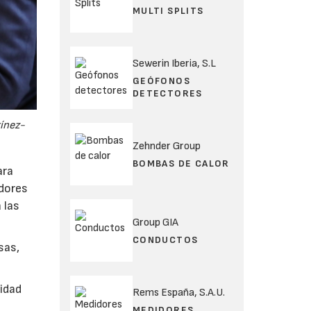
MULTI SPLITS
Sewerin Iberia, S.L
GEÓFONOS
DETECTORES
tínez-
Zehnder Group
BOMBAS DE CALOR
ara
adores
 las
Group GIA
CONDUCTOS
sas,
lidad
Rems España, S.A.U.
MEDIDORES