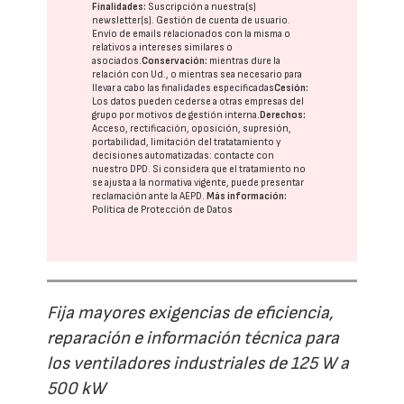
Finalidades:
Suscripción a nuestra(s)
newsletter(s). Gestión de cuenta de usuario.
Envío de emails relacionados con la misma o
relativos a intereses similares o
asociados.
Conservación:
mientras dure la
relación con Ud., o mientras sea necesario para
llevar a cabo las finalidades especificadas
Cesión:
Los datos pueden cederse a otras
empresas del
grupo
por motivos de gestión interna.
Derechos:
Acceso, rectificación, oposición, supresión,
portabilidad, limitación del tratatamiento y
decisiones automatizadas:
contacte con
nuestro DPD
. Si considera que el tratamiento no
se ajusta a la normativa vigente, puede presentar
reclamación ante la
AEPD
.
Más información:
Política de Protección de Datos
Fija mayores exigencias de eficiencia,
reparación e información técnica para
los ventiladores industriales de 125 W a
500 kW