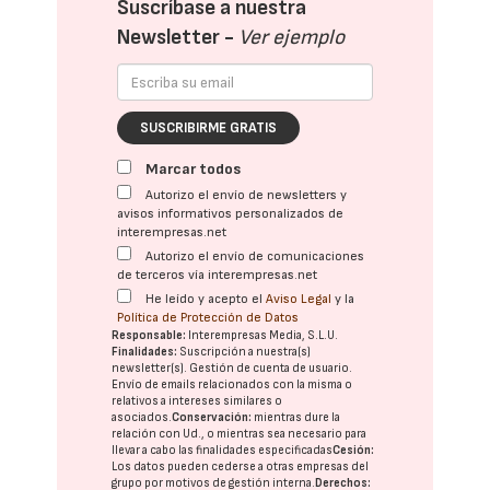
Suscríbase a nuestra
Newsletter -
Ver ejemplo
SUSCRIBIRME GRATIS
Marcar todos
Autorizo el envío de newsletters y
avisos informativos personalizados de
interempresas.net
Autorizo el envío de comunicaciones
de terceros vía interempresas.net
He leído y acepto el
Aviso Legal
y la
Política de Protección de Datos
Responsable:
Interempresas Media, S.L.U.
Finalidades:
Suscripción a nuestra(s)
newsletter(s). Gestión de cuenta de usuario.
Envío de emails relacionados con la misma o
relativos a intereses similares o
asociados.
Conservación:
mientras dure la
relación con Ud., o mientras sea necesario para
llevar a cabo las finalidades especificadas
Cesión:
Los datos pueden cederse a otras
empresas del
grupo
por motivos de gestión interna.
Derechos: