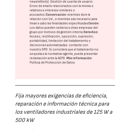
newsletter(s). Gestión de cuenta de usuario.
Envío de emails relacionados con la misma o
relativos a intereses similares o
asociados.
Conservación:
mientras dure la
relación con Ud., o mientras sea necesario para
llevar a cabo las finalidades especificadas
Cesión:
Los datos pueden cederse a otras
empresas del
grupo
por motivos de gestión interna.
Derechos:
Acceso, rectificación, oposición, supresión,
portabilidad, limitación del tratatamiento y
decisiones automatizadas:
contacte con
nuestro DPD
. Si considera que el tratamiento no
se ajusta a la normativa vigente, puede presentar
reclamación ante la
AEPD
.
Más información:
Política de Protección de Datos
Fija mayores exigencias de eficiencia,
reparación e información técnica para
los ventiladores industriales de 125 W a
500 kW