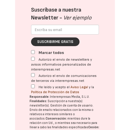
Suscríbase a nuestra
Newsletter -
Ver ejemplo
SUSCRIBIRME GRATIS
Marcar todos
Autorizo el envío de newsletters y
avisos informativos personalizados de
interempresas.net
Autorizo el envío de comunicaciones
de terceros vía interempresas.net
He leído y acepto el
Aviso Legal
y la
Política de Protección de Datos
Responsable:
Interempresas Media, S.L.U.
Finalidades:
Suscripción a nuestra(s)
newsletter(s). Gestión de cuenta de usuario.
Envío de emails relacionados con la misma o
relativos a intereses similares o
asociados.
Conservación:
mientras dure la
relación con Ud., o mientras sea necesario para
llevar a cabo las finalidades especificadas
Cesión: