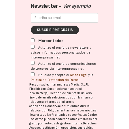
Newsletter -
Ver ejemplo
SUSCRIBIRME GRATIS
Marcar todos
Autorizo el envío de newsletters y
avisos informativos personalizados de
interempresas.net
Autorizo el envío de comunicaciones
de terceros vía interempresas.net
He leído y acepto el
Aviso Legal
y la
Política de Protección de Datos
Responsable:
Interempresas Media, S.L.U.
Finalidades:
Suscripción a nuestra(s)
newsletter(s). Gestión de cuenta de usuario.
Envío de emails relacionados con la misma o
relativos a intereses similares o
asociados.
Conservación:
mientras dure la
relación con Ud., o mientras sea necesario para
llevar a cabo las finalidades especificadas
Cesión:
Los datos pueden cederse a otras
empresas del
grupo
por motivos de gestión interna.
Derechos:
Acceso, rectificación, oposición, supresión,