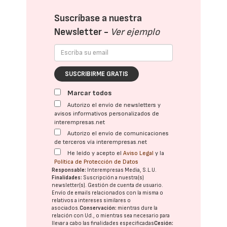
Suscríbase a nuestra
Newsletter -
Ver ejemplo
SUSCRIBIRME GRATIS
Marcar todos
Autorizo el envío de newsletters y
avisos informativos personalizados de
interempresas.net
Autorizo el envío de comunicaciones
de terceros vía interempresas.net
He leído y acepto el
Aviso Legal
y la
Política de Protección de Datos
Responsable:
Interempresas Media, S.L.U.
Finalidades:
Suscripción a nuestra(s)
newsletter(s). Gestión de cuenta de usuario.
Envío de emails relacionados con la misma o
relativos a intereses similares o
asociados.
Conservación:
mientras dure la
relación con Ud., o mientras sea necesario para
llevar a cabo las finalidades especificadas
Cesión: