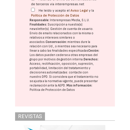
de terceros vía interempresas.net
He leído y acepto el
Aviso Legal
y la
Política de Protección de Datos
Responsable:
Interempresas Media, S.L.U.
Finalidades:
Suscripción a nuestra(s)
newsletter(s). Gestión de cuenta de usuario.
Envío de emails relacionados con la misma o
relativos a intereses similares o
asociados.
Conservación:
mientras dure la
relación con Ud., o mientras sea necesario para
llevar a cabo las finalidades especificadas
Cesión:
Los datos pueden cederse a otras
empresas del
grupo
por motivos de gestión interna.
Derechos:
Acceso, rectificación, oposición, supresión,
portabilidad, limitación del tratatamiento y
decisiones automatizadas:
contacte con
nuestro DPD
. Si considera que el tratamiento no
se ajusta a la normativa vigente, puede presentar
reclamación ante la
AEPD
.
Más información:
Política de Protección de Datos
REVISTAS