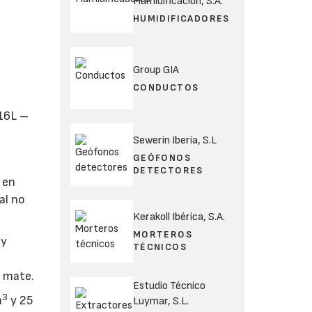
Humidificación, S.A.
HUMIDIFICADORES
Group GIA
CONDUCTOS
316L –
Sewerin Iberia, S.L
GEÓFONOS
DETECTORES
 en
al no
Kerakoll Ibérica, S.A.
MORTEROS
 y
TÉCNICOS
o mate.
Estudio Técnico
3
m
y 25
Luymar, S.L.