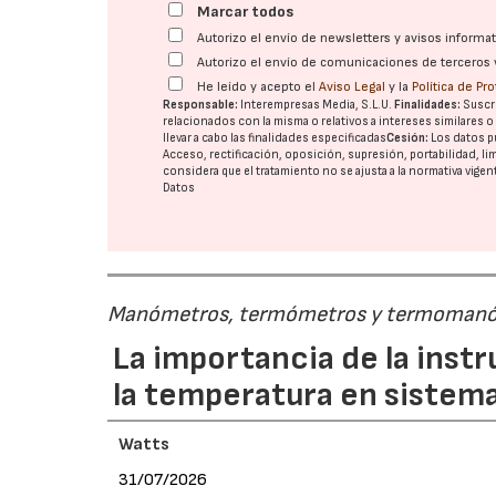
Marcar todos
Autorizo el envío de newsletters y avisos inform
Autorizo el envío de comunicaciones de terceros 
He leído y acepto el
Aviso Legal
y la
Política de Pr
Responsable:
Interempresas Media, S.L.U.
Finalidades:
Suscri
relacionados con la misma o relativos a intereses similares 
llevar a cabo las finalidades especificadas
Cesión:
Los datos p
Acceso, rectificación, oposición, supresión, portabilidad, l
considera que el tratamiento no se ajusta a la normativa vige
Datos
Manómetros, termómetros y termoman
La importancia de la inst
la temperatura en sistema
Watts
31/07/2026