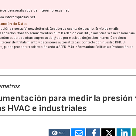
ativos personalizados de interempresas.net
vía interempresas.net
28/07/2026
30/07/2026
otección de Datos
pción a nuestra(s) newsletter(s). Gestión de cuenta de usuario. Envío de emails
o asociados.
Conservación:
mientras dure la relación con Ud., o mientras sea necesario para
ueden cederse a otras
empresas del grupo
por motivos de gestión interna.
Derechos:
imitación del tratatamiento y decisiones automatizadas:
contacte con nuestro DPD
. Si
nte, puede presentar reclamación ante la
AEPD
.
Más información:
Política de Protección de
ómetros
rumentación para medir la presión 
s HVAC e industriales
935