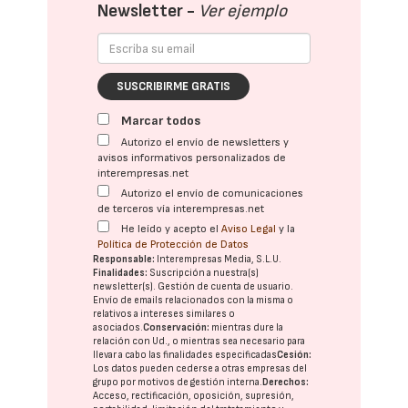
Newsletter -
Ver ejemplo
SUSCRIBIRME GRATIS
Marcar todos
Autorizo el envío de newsletters y
avisos informativos personalizados de
interempresas.net
Autorizo el envío de comunicaciones
de terceros vía interempresas.net
He leído y acepto el
Aviso Legal
y la
Política de Protección de Datos
Responsable:
Interempresas Media, S.L.U.
Finalidades:
Suscripción a nuestra(s)
newsletter(s). Gestión de cuenta de usuario.
Envío de emails relacionados con la misma o
relativos a intereses similares o
asociados.
Conservación:
mientras dure la
relación con Ud., o mientras sea necesario para
llevar a cabo las finalidades especificadas
Cesión:
Los datos pueden cederse a otras
empresas del
grupo
por motivos de gestión interna.
Derechos:
Acceso, rectificación, oposición, supresión,