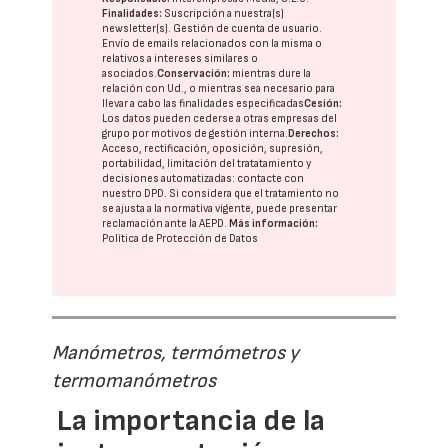
Finalidades:
Suscripción a nuestra(s)
newsletter(s). Gestión de cuenta de usuario.
Envío de emails relacionados con la misma o
relativos a intereses similares o
asociados.
Conservación:
mientras dure la
relación con Ud., o mientras sea necesario para
llevar a cabo las finalidades especificadas
Cesión:
Los datos pueden cederse a otras
empresas del
grupo
por motivos de gestión interna.
Derechos:
Acceso, rectificación, oposición, supresión,
portabilidad, limitación del tratatamiento y
decisiones automatizadas:
contacte con
nuestro DPD
. Si considera que el tratamiento no
se ajusta a la normativa vigente, puede presentar
reclamación ante la
AEPD
.
Más información:
Política de Protección de Datos
Manómetros, termómetros y
termomanómetros
La importancia de la