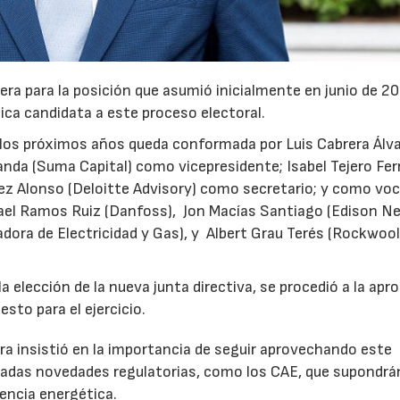
era para la posición que asumió inicialmente en junio de 2
ica candidata a este proceso electoral.
a los próximos años queda conformada por Luis Cabrera Álv
nda (Suma Capital) como vicepresidente; Isabel Tejero Fe
rez Alonso (Deloitte Advisory) como secretario; y como voc
ael Ramos Ruiz (Danfoss), Jon Macías Santiago (Edison N
dora de Electricidad y Gas), y Albert Grau Terés (Rockwoo
 elección de la nueva junta directiva, se procedió a la apr
esto para el ejercicio.
ra insistió en la importancia de seguir aprovechando este
adas novedades regulatorias, como los CAE, que supondrá
iencia energética.