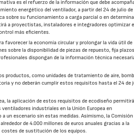
mativa es el refuerzo de la información que debe acompaña
iento energético del ventilador, a partir del 24 de julio d
fica sobre su funcionamiento a carga parcial o en determin
rá a proyectistas, instaladores e integradores optimizar e
ntrol más eficientes.
favorecer la economía circular y prolongar la vida útil de 
es sobre la disponibilidad de piezas de repuesto, fija plazo
rofesionales dispongan de la información técnica necesari
ros productos, como unidades de tratamiento de aire, bom
oria y no deberán cumplir estos requisitos hasta el 24 de j
, la aplicación de estos requisitos de ecodiseño permitir
s ventiladores industriales en la Unión Europea en
 un escenario sin estas medidas. Asimismo, la Comisión 
lrededor de 4.000 millones de euros anuales gracias a la
s costes de sustitución de los equipos.