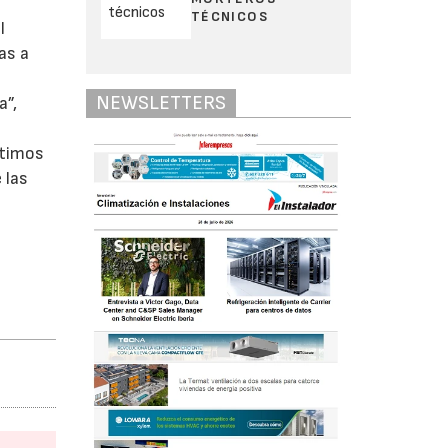
TÉCNICOS
l
as a
NEWSLETTERS
a”,
ltimos
 las
e