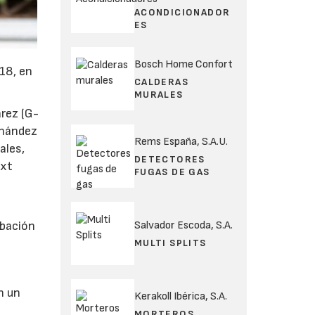
ACONDICIONADOR
ES
Bosch Home Confort
018, en
CALDERAS
MURALES
arez (G-
rnández
Rems España, S.A.U.
ales,
DETECTORES
ext
FUGAS DE GAS
l
Salvador Escoda, S.A.
obación
MULTI SPLITS
n un
Kerakoll Ibérica, S.A.
MORTEROS