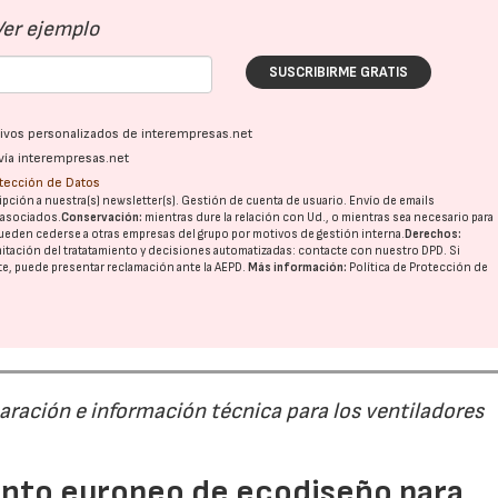
Ver ejemplo
SUSCRIBIRME GRATIS
28/07/2026
30/07/2026
ativos personalizados de interempresas.net
vía interempresas.net
otección de Datos
pción a nuestra(s) newsletter(s). Gestión de cuenta de usuario. Envío de emails
o asociados.
Conservación:
mientras dure la relación con Ud., o mientras sea necesario para
ueden cederse a otras
empresas del grupo
por motivos de gestión interna.
Derechos:
imitación del tratatamiento y decisiones automatizadas:
contacte con nuestro DPD
. Si
nte, puede presentar reclamación ante la
AEPD
.
Más información:
Política de Protección de
paración e información técnica para los ventiladores
mento europeo de ecodiseño para