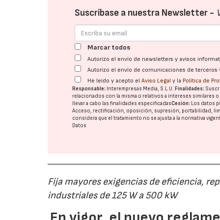
Suscríbase a nuestra Newsletter -
Marcar todos
Autorizo el envío de newsletters y avisos inform
Autorizo el envío de comunicaciones de terceros 
He leído y acepto el
Aviso Legal
y la
Política de Pr
Responsable:
Interempresas Media, S.L.U.
Finalidades:
Suscri
relacionados con la misma o relativos a intereses similares 
llevar a cabo las finalidades especificadas
Cesión:
Los datos p
Acceso, rectificación, oposición, supresión, portabilidad, l
considera que el tratamiento no se ajusta a la normativa vige
Datos
Fija mayores exigencias de eficiencia, re
industriales de 125 W a 500 kW
En vigor, el nuevo regla