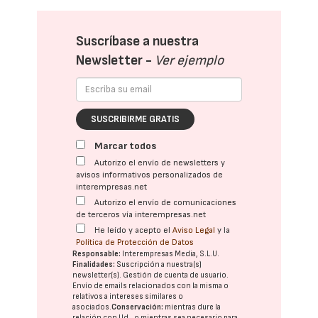
Suscríbase a nuestra
Newsletter -
Ver ejemplo
SUSCRIBIRME GRATIS
Marcar todos
Autorizo el envío de newsletters y
avisos informativos personalizados de
interempresas.net
Autorizo el envío de comunicaciones
de terceros vía interempresas.net
He leído y acepto el
Aviso Legal
y la
Política de Protección de Datos
Responsable:
Interempresas Media, S.L.U.
Finalidades:
Suscripción a nuestra(s)
newsletter(s). Gestión de cuenta de usuario.
Envío de emails relacionados con la misma o
relativos a intereses similares o
asociados.
Conservación:
mientras dure la
relación con Ud., o mientras sea necesario para