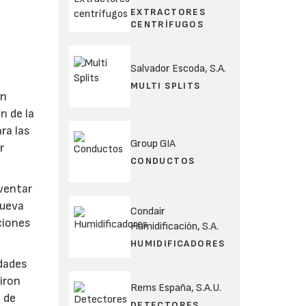
EXTRACTORES
CENTRÍFUGOS
Salvador Escoda, S.A.
MULTI SPLITS
on
n de la
ra las
Group GIA
r
CONDUCTOS
ventar
nueva
Condair
aciones
Humidificación, S.A.
HUMIDIFICADORES
idades
Niron
Rems España, S.A.U.
s de
DETECTORES