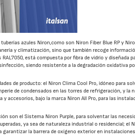
tuberías azules Niron,como son Niron Fiber Blue RP y Nir
anería y climatización, sino que también recoge informació
 RAL7050, está compuesta por fibra de vidrio y diseñada pa
infección, siendo resistente a la degradación oxidativa po
des de producto: el Niron Clima Cool Pro, idóneo para sol
mperie de condensados en las torres de refrigeración, y la 
a y accesorios, bajo la marca Niron All Pro, para las instal
ión son el Sistema Niron Purple, para solventar las neces
uperadas, ya sea de naturaleza industrial o residencial; el 
 garantizar la barrera de oxígeno exterior en instalacione