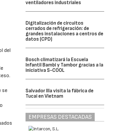
ventiladores industriales
Digitalización de circuitos
cerrados de refrigeración: de
grandes instalaciones a centros de
datos (CPD)
l del
Bosch climatizará la Escuela
Infantil Bambi y Tambor gracias a la
le
iniciativa S-COOL
ceso.
e se
Salvador Illa visita la fábrica de
Tucai en Vietnam
bo
EMPRESAS DESTACADAS
cuados