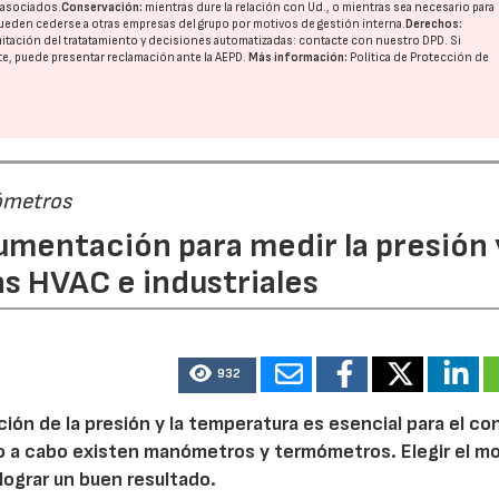
o asociados.
Conservación:
mientras dure la relación con Ud., o mientras sea necesario para
ueden cederse a otras
empresas del grupo
por motivos de gestión interna.
Derechos:
imitación del tratatamiento y decisiones automatizadas:
contacte con nuestro DPD
. Si
nte, puede presentar reclamación ante la
AEPD
.
Más información:
Política de Protección de
28/07/2026
30/07/2026
ómetros
rumentación para medir la presión 
s HVAC e industriales
932
ión de la presión y la temperatura es esencial para el co
rlo a cabo existen manómetros y termómetros. Elegir el m
ograr un buen resultado.