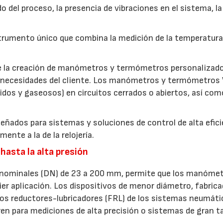
do del proceso, la presencia de vibraciones en el sistema, la
umento único que combina la medición de la temperatura 
ite la creación de manómetros y termómetros personalizad
s necesidades del cliente. Los manómetros y termómetros
uidos y gaseosos) en circuitos cerrados o abiertos, así com
ñados para sistemas y soluciones de control de alta efici
nte a la de la relojería.
 hasta la alta presión
 nominales (DN) de 23 a 200 mm, permite que los manóme
er aplicación. Los dispositivos de menor diámetro, fabric
ltros reductores-lubricadores (FRL) de los sistemas neumáti
ren para mediciones de alta precisión o sistemas de gran 