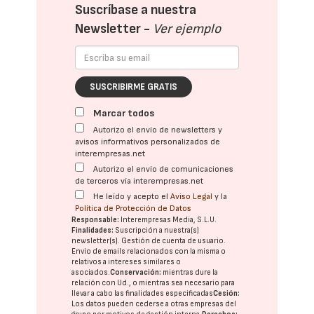
Suscríbase a nuestra
Newsletter -
Ver ejemplo
SUSCRIBIRME GRATIS
Marcar todos
Autorizo el envío de newsletters y
avisos informativos personalizados de
interempresas.net
Autorizo el envío de comunicaciones
de terceros vía interempresas.net
He leído y acepto el
Aviso Legal
y la
Política de Protección de Datos
Responsable:
Interempresas Media, S.L.U.
Finalidades:
Suscripción a nuestra(s)
newsletter(s). Gestión de cuenta de usuario.
Envío de emails relacionados con la misma o
relativos a intereses similares o
asociados.
Conservación:
mientras dure la
relación con Ud., o mientras sea necesario para
llevar a cabo las finalidades especificadas
Cesión:
Los datos pueden cederse a otras
empresas del