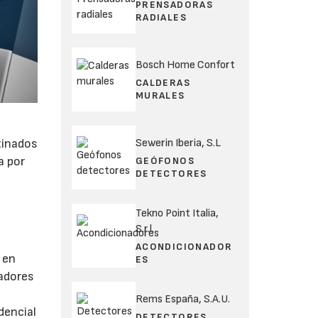
PRENSADORAS
RADIALES
Bosch Home Confort
CALDERAS
MURALES
Sewerin Iberia, S.L
tinados
a por
GEÓFONOS
DETECTORES
Tekno Point Italia,
S.r.l.
ACONDICIONADOR
 en
ES
tadores
Rems España, S.A.U.
dencial
DETECTORES