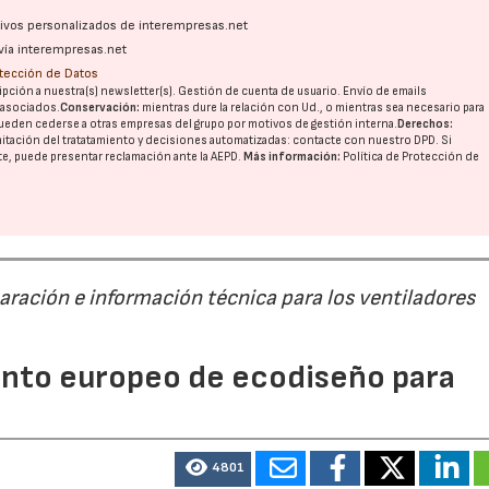
ativos personalizados de interempresas.net
vía interempresas.net
otección de Datos
pción a nuestra(s) newsletter(s). Gestión de cuenta de usuario. Envío de emails
o asociados.
Conservación:
mientras dure la relación con Ud., o mientras sea necesario para
ueden cederse a otras
empresas del grupo
por motivos de gestión interna.
Derechos:
imitación del tratatamiento y decisiones automatizadas:
contacte con nuestro DPD
. Si
nte, puede presentar reclamación ante la
AEPD
.
Más información:
Política de Protección de
paración e información técnica para los ventiladores
mento europeo de ecodiseño para
4801