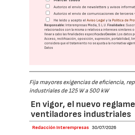
Autorizo el envío de newsletters y avisos inform
Autorizo el envío de comunicaciones de terceros 
He leído y acepto el
Aviso Legal
y la
Política de Pr
Responsable:
Interempresas Media, S.L.U.
Finalidades:
Suscri
relacionados con la misma o relativos a intereses similares 
llevar a cabo las finalidades especificadas
Cesión:
Los datos p
Acceso, rectificación, oposición, supresión, portabilidad, l
considera que el tratamiento no se ajusta a la normativa vige
Datos
Fija mayores exigencias de eficiencia, re
industriales de 125 W a 500 kW
En vigor, el nuevo regla
ventiladores industriales
Redacción Interempresas
30/07/2026