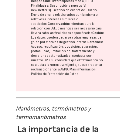
Responsable:
Interempresas Media, S.L.U.
Finalidades:
Suscripción a nuestra(s)
newsletter(s). Gestión de cuenta de usuario.
Envío de emails relacionados con la misma o
relativos a intereses similares o
asociados.
Conservación:
mientras dure la
relación con Ud., o mientras sea necesario para
llevar a cabo las finalidades especificadas
Cesión:
Los datos pueden cederse a otras
empresas del
grupo
por motivos de gestión interna.
Derechos:
Acceso, rectificación, oposición, supresión,
portabilidad, limitación del tratatamiento y
decisiones automatizadas:
contacte con
nuestro DPD
. Si considera que el tratamiento no
se ajusta a la normativa vigente, puede presentar
reclamación ante la
AEPD
.
Más información:
Política de Protección de Datos
Manómetros, termómetros y
termomanómetros
La importancia de la