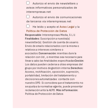
Autorizo el envío de newsletters y
avisos informativos personalizados de
interempresas.net
Autorizo el envío de comunicaciones
de terceros vía interempresas.net
He leído y acepto el
Aviso Legal
y la
Política de Protección de Datos
Responsable:
Interempresas Media, S.L.U.
Finalidades:
Suscripción a nuestra(s)
newsletter(s). Gestión de cuenta de usuario.
Envío de emails relacionados con la misma o
relativos a intereses similares o
asociados.
Conservación:
mientras dure la
relación con Ud., o mientras sea necesario para
llevar a cabo las finalidades especificadas
Cesión:
Los datos pueden cederse a otras
empresas del
grupo
por motivos de gestión interna.
Derechos:
Acceso, rectificación, oposición, supresión,
portabilidad, limitación del tratatamiento y
decisiones automatizadas:
contacte con
nuestro DPD
. Si considera que el tratamiento no
se ajusta a la normativa vigente, puede presentar
reclamación ante la
AEPD
.
Más información:
Política de Protección de Datos