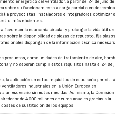
iento energético del ventilador, a partir del 24 de julio d
fica sobre su funcionamiento a carga parcial o en determin
rá a proyectistas, instaladores e integradores optimizar e
ntrol más eficientes.
favorecer la economía circular y prolongar la vida útil de 
es sobre la disponibilidad de piezas de repuesto, fija plazo
rofesionales dispongan de la información técnica necesari
ros productos, como unidades de tratamiento de aire, bom
oria y no deberán cumplir estos requisitos hasta el 24 de j
, la aplicación de estos requisitos de ecodiseño permitir
s ventiladores industriales en la Unión Europea en
 un escenario sin estas medidas. Asimismo, la Comisión 
lrededor de 4.000 millones de euros anuales gracias a la
s costes de sustitución de los equipos.