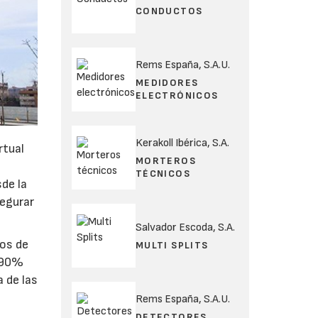
CONDUCTOS
Rems España, S.A.U.
MEDIDORES
ELECTRÓNICOS
Kerakoll Ibérica, S.A.
rtual
MORTEROS
TÉCNICOS
sde la
segurar
Salvador Escoda, S.A.
tos de
MULTI SPLITS
n 90%
a de las
Rems España, S.A.U.
DETECTORES