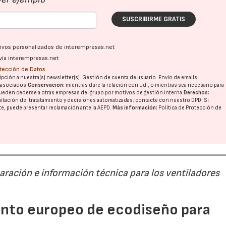
SUSCRIBIRME GRATIS
28/07/2026
30/07/2026
ativos personalizados de interempresas.net
vía interempresas.net
otección de Datos
pción a nuestra(s) newsletter(s). Gestión de cuenta de usuario. Envío de emails
o asociados.
Conservación:
mientras dure la relación con Ud., o mientras sea necesario para
ueden cederse a otras
empresas del grupo
por motivos de gestión interna.
Derechos:
imitación del tratatamiento y decisiones automatizadas:
contacte con nuestro DPD
. Si
nte, puede presentar reclamación ante la
AEPD
.
Más información:
Política de Protección de
paración e información técnica para los ventiladores
mento europeo de ecodiseño para