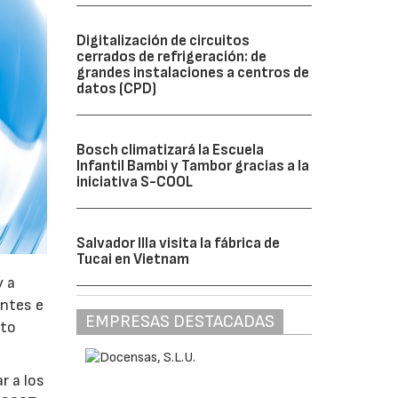
Digitalización de circuitos
cerrados de refrigeración: de
grandes instalaciones a centros de
datos (CPD)
Bosch climatizará la Escuela
Infantil Bambi y Tambor gracias a la
iniciativa S-COOL
Salvador Illa visita la fábrica de
Tucai en Vietnam
y a
antes e
EMPRESAS DESTACADAS
nto
r a los