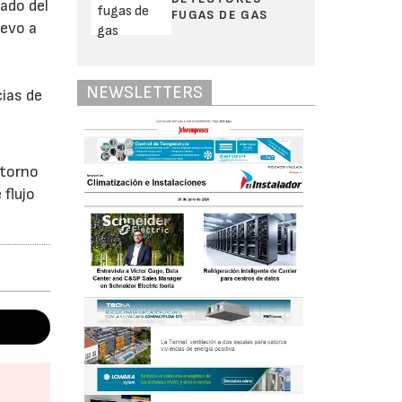
iado del
FUGAS DE GAS
uevo a
NEWSLETTERS
cias de
ntorno
 flujo