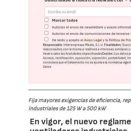
Marcar todos
Autorizo el envío de newsletters y avisos inform
Autorizo el envío de comunicaciones de terceros 
He leído y acepto el
Aviso Legal
y la
Política de Pr
Responsable:
Interempresas Media, S.L.U.
Finalidades:
Suscri
relacionados con la misma o relativos a intereses similares 
llevar a cabo las finalidades especificadas
Cesión:
Los datos p
Acceso, rectificación, oposición, supresión, portabilidad, l
considera que el tratamiento no se ajusta a la normativa vige
Datos
Fija mayores exigencias de eficiencia, re
industriales de 125 W a 500 kW
En vigor, el nuevo regla