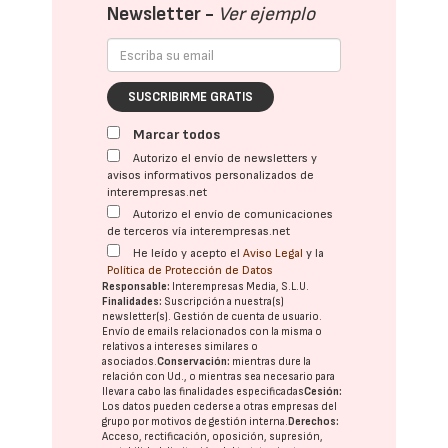
Newsletter -
Ver ejemplo
SUSCRIBIRME GRATIS
Marcar todos
Autorizo el envío de newsletters y
avisos informativos personalizados de
interempresas.net
Autorizo el envío de comunicaciones
de terceros vía interempresas.net
He leído y acepto el
Aviso Legal
y la
Política de Protección de Datos
Responsable:
Interempresas Media, S.L.U.
Finalidades:
Suscripción a nuestra(s)
newsletter(s). Gestión de cuenta de usuario.
Envío de emails relacionados con la misma o
relativos a intereses similares o
asociados.
Conservación:
mientras dure la
relación con Ud., o mientras sea necesario para
llevar a cabo las finalidades especificadas
Cesión:
Los datos pueden cederse a otras
empresas del
grupo
por motivos de gestión interna.
Derechos:
Acceso, rectificación, oposición, supresión,