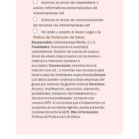
Autorizo el envío de newsletters y
avisos informativos personalizados de
interempresas.net
Autorizo el envío de comunicaciones
de terceros vía interempresas.net
He leído y acepto el
Aviso Legal
y la
Política de Protección de Datos
Responsable:
Interempresas Media, S.L.U.
Finalidades:
Suscripción a nuestra(s)
newsletter(s). Gestión de cuenta de usuario.
Envío de emails relacionados con la misma o
relativos a intereses similares o
asociados.
Conservación:
mientras dure la
relación con Ud., o mientras sea necesario para
llevar a cabo las finalidades especificadas
Cesión:
Los datos pueden cederse a otras
empresas del
grupo
por motivos de gestión interna.
Derechos:
Acceso, rectificación, oposición, supresión,
portabilidad, limitación del tratatamiento y
decisiones automatizadas:
contacte con
nuestro DPD
. Si considera que el tratamiento no
se ajusta a la normativa vigente, puede presentar
reclamación ante la
AEPD
.
Más información:
Política de Protección de Datos