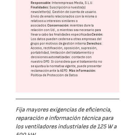
Responsable:
Interempresas Media, S.L.U.
Finalidades:
Suscripción a nuestra(s)
newsletter(s). Gestión de cuenta de usuario.
Envío de emails relacionados con la misma o
relativos a intereses similares o
asociados.
Conservación:
mientras dure la
relación con Ud., o mientras sea necesario para
llevar a cabo las finalidades especificadas
Cesión:
Los datos pueden cederse a otras
empresas del
grupo
por motivos de gestión interna.
Derechos:
Acceso, rectificación, oposición, supresión,
portabilidad, limitación del tratatamiento y
decisiones automatizadas:
contacte con
nuestro DPD
. Si considera que el tratamiento no
se ajusta a la normativa vigente, puede presentar
reclamación ante la
AEPD
.
Más información:
Política de Protección de Datos
Fija mayores exigencias de eficiencia,
reparación e información técnica para
los ventiladores industriales de 125 W a