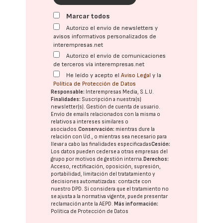
Marcar todos
Autorizo el envío de newsletters y
avisos informativos personalizados de
interempresas.net
Autorizo el envío de comunicaciones
de terceros vía interempresas.net
He leído y acepto el
Aviso Legal
y la
Política de Protección de Datos
Responsable:
Interempresas Media, S.L.U.
Finalidades:
Suscripción a nuestra(s)
newsletter(s). Gestión de cuenta de usuario.
Envío de emails relacionados con la misma o
relativos a intereses similares o
asociados.
Conservación:
mientras dure la
relación con Ud., o mientras sea necesario para
llevar a cabo las finalidades especificadas
Cesión:
Los datos pueden cederse a otras
empresas del
grupo
por motivos de gestión interna.
Derechos:
Acceso, rectificación, oposición, supresión,
portabilidad, limitación del tratatamiento y
decisiones automatizadas:
contacte con
nuestro DPD
. Si considera que el tratamiento no
se ajusta a la normativa vigente, puede presentar
reclamación ante la
AEPD
.
Más información:
Política de Protección de Datos