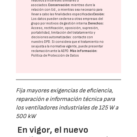
relativos a intereses similares o
asociados.
Conservación:
mientras dure la
relación con Ud., o mientras sea necesario para
llevar a cabo las finalidades especificadas
Cesión:
Los datos pueden cederse a otras
empresas del
grupo
por motivos de gestión interna.
Derechos:
Acceso, rectificación, oposición, supresión,
portabilidad, limitación del tratatamiento y
decisiones automatizadas:
contacte con
nuestro DPD
. Si considera que el tratamiento no
se ajusta a la normativa vigente, puede presentar
reclamación ante la
AEPD
.
Más información:
Política de Protección de Datos
Fija mayores exigencias de eficiencia,
reparación e información técnica para
los ventiladores industriales de 125 W a
500 kW
En vigor, el nuevo