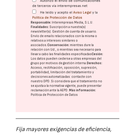
Autorizo el envío de comunicaciones
de terceros vía interempresas.net
He leído y acepto el
Aviso Legal
y la
Política de Protección de Datos
Responsable:
Interempresas Media, S.L.U.
Finalidades:
Suscripción a nuestra(s)
newsletter(s). Gestión de cuenta de usuario.
Envío de emails relacionados con la misma o
relativos a intereses similares o
asociados.
Conservación:
mientras dure la
relación con Ud., o mientras sea necesario para
llevar a cabo las finalidades especificadas
Cesión:
Los datos pueden cederse a otras
empresas del
grupo
por motivos de gestión interna.
Derechos:
Acceso, rectificación, oposición, supresión,
portabilidad, limitación del tratatamiento y
decisiones automatizadas:
contacte con
nuestro DPD
. Si considera que el tratamiento no
se ajusta a la normativa vigente, puede presentar
reclamación ante la
AEPD
.
Más información:
Política de Protección de Datos
Fija mayores exigencias de eficiencia,