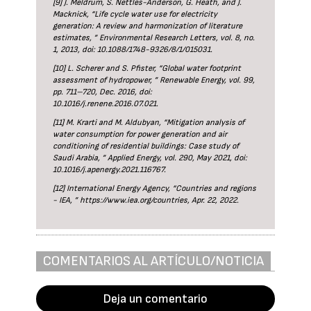
[9] J. Meldrum, S. Nettles-Anderson, G. Heath, and J.
Macknick, “Life cycle water use for electricity
generation: A review and harmonization of literature
estimates, ” Environmental Research Letters, vol. 8, no.
1, 2013, doi: 10.1088/1748-9326/8/1/015031.
[10] L. Scherer and S. Pfister, “Global water footprint
assessment of hydropower, ” Renewable Energy, vol. 99,
pp. 711–720, Dec. 2016, doi:
10.1016/j.renene.2016.07.021.
[11] M. Krarti and M. Aldubyan, “Mitigation analysis of
water consumption for power generation and air
conditioning of residential buildings: Case study of
Saudi Arabia, ” Applied Energy, vol. 290, May 2021, doi:
10.1016/j.apenergy.2021.116767.
[12] International Energy Agency, “Countries and regions
- IEA, ” https://www.iea.org/countries, Apr. 22, 2022.
COMENTARIOS AL ARTÍCULO/NOTICIA
Deja un comentario