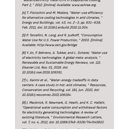
“Water/Electricity Trade-Offs in Evaporative Cooling,
Part 2, ” 2012. [Online]. Available: www.ashrae.org.
[4] T. Pistochini and M. Modera, “Water-use efficiency
for alternative cooling technologies in arid climates, ”
Energy and Buildings, vol. 43, no. 2–3, pp. 631–638,
Feb. 2011, doi: 10.1016/j.enbuild.2010.11.004.
[5] P. Torcellini, N. Long, and R. Judkoff, “Consumptive
Water Use for U.S. Power Production, ” 2003. [Online].
Available: http://www.osti.gov/bridge
[6] Y. Jin, P. Behrens, A. Tukker, and L. Scherer, “Water use
of electricity technologies: A global meta-analysis, ”
Renewable and Sustainable Energy Reviews, vol. 115.
Elsevier Ltd, Nov. 01, 2019. doi:
10.1016/j.rser.2019.109391.
[7] L. Karimi et al., “Water-energy tradeoffs in data
centers: A case study in hot-arid climates, ” Resources,
Conservation and Recycling, vol. 181, Jun. 2022, doi:
10.1016/j.resconrec.2022.106194.
[8] J. Macknick, R. Newmark, G. Heath, and K. C. Hallett,
“Operational water consumption and withdrawal factors
for electricity generating technologies: A review of
existing literature, ” Environmental Research Letters,
vol. 7, no. 4, 2012, doi: 10.1088/1748-9326/7/4/045802.