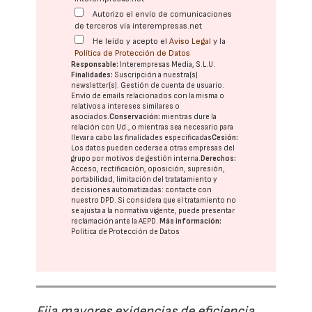
Autorizo el envío de comunicaciones
de terceros vía interempresas.net
He leído y acepto el
Aviso Legal
y la
Política de Protección de Datos
Responsable:
Interempresas Media, S.L.U.
Finalidades:
Suscripción a nuestra(s)
newsletter(s). Gestión de cuenta de usuario.
Envío de emails relacionados con la misma o
relativos a intereses similares o
asociados.
Conservación:
mientras dure la
relación con Ud., o mientras sea necesario para
llevar a cabo las finalidades especificadas
Cesión:
Los datos pueden cederse a otras
empresas del
grupo
por motivos de gestión interna.
Derechos:
Acceso, rectificación, oposición, supresión,
portabilidad, limitación del tratatamiento y
decisiones automatizadas:
contacte con
nuestro DPD
. Si considera que el tratamiento no
se ajusta a la normativa vigente, puede presentar
reclamación ante la
AEPD
.
Más información:
Política de Protección de Datos
Fija mayores exigencias de eficiencia,