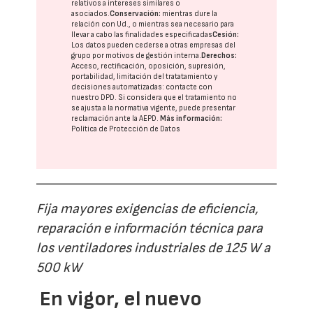
relativos a intereses similares o
asociados.
Conservación:
mientras dure la
relación con Ud., o mientras sea necesario para
llevar a cabo las finalidades especificadas
Cesión:
Los datos pueden cederse a otras
empresas del
grupo
por motivos de gestión interna.
Derechos:
Acceso, rectificación, oposición, supresión,
portabilidad, limitación del tratatamiento y
decisiones automatizadas:
contacte con
nuestro DPD
. Si considera que el tratamiento no
se ajusta a la normativa vigente, puede presentar
reclamación ante la
AEPD
.
Más información:
Política de Protección de Datos
Fija mayores exigencias de eficiencia,
reparación e información técnica para
los ventiladores industriales de 125 W a
500 kW
En vigor, el nuevo