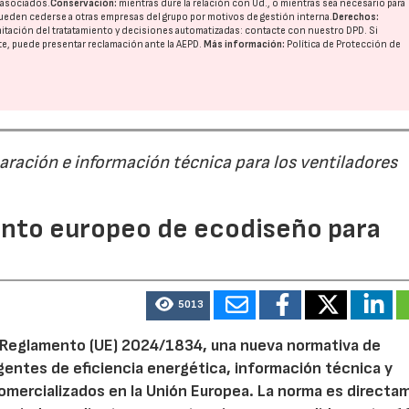
o asociados.
Conservación:
mientras dure la relación con Ud., o mientras sea necesario para
ueden cederse a otras
empresas del grupo
por motivos de gestión interna.
Derechos:
imitación del tratatamiento y decisiones automatizadas:
contacte con nuestro DPD
. Si
nte, puede presentar reclamación ante la
AEPD
.
Más información:
Política de Protección de
28/07/2026
30/07/2026
paración e información técnica para los ventiladores
mento europeo de ecodiseño para
5013
el Reglamento (UE) 2024/1834, una nueva normativa de
entes de eficiencia energética, información técnica y
 comercializados en la Unión Europea. La norma es direct