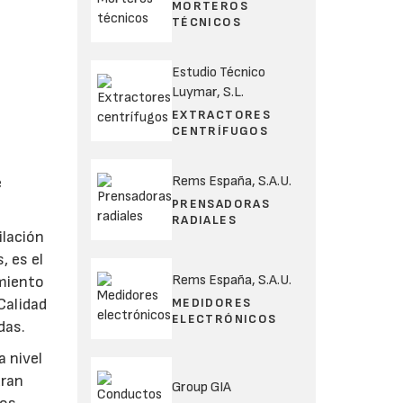
MORTEROS
TÉCNICOS
Estudio Técnico
Luymar, S.L.
EXTRACTORES
CENTRÍFUGOS
Rems España, S.A.U.
e
PRENSADORAS
RADIALES
ilación
, es el
Rems España, S.A.U.
amiento
MEDIDORES
Calidad
ELECTRÓNICOS
das.
a nivel
uran
Group GIA