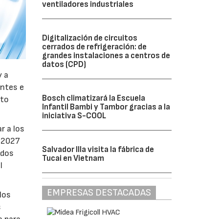
ventiladores industriales
Digitalización de circuitos
cerrados de refrigeración: de
grandes instalaciones a centros de
datos (CPD)
y a
antes e
Bosch climatizará la Escuela
nto
Infantil Bambi y Tambor gracias a la
iniciativa S-COOL
r a los
e 2027
Salvador Illa visita la fábrica de
ados
Tucai en Vietnam
l
EMPRESAS DESTACADAS
los
s