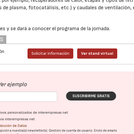
or ejemplo, recuperadores de calor, etapas y tipos de filtr
de plasma, fotocatálisis, etc.) y caudales de ventilación,
nes y se dará a conocer el programa de la jornada.
AS
ión
Solicitar información
Ver stand virtual
Ver ejemplo
SUSCRIBIRME GRATIS
ativos personalizados de interempresas.net
vía interempresas.net
otección de Datos
pción a nuestra(s) newsletter(s). Gestión de cuenta de usuario. Envío de emails