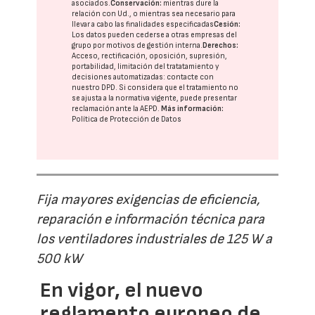
asociados.
Conservación:
mientras dure la
relación con Ud., o mientras sea necesario para
llevar a cabo las finalidades especificadas
Cesión:
Los datos pueden cederse a otras
empresas del
grupo
por motivos de gestión interna.
Derechos:
Acceso, rectificación, oposición, supresión,
portabilidad, limitación del tratatamiento y
decisiones automatizadas:
contacte con
nuestro DPD
. Si considera que el tratamiento no
se ajusta a la normativa vigente, puede presentar
reclamación ante la
AEPD
.
Más información:
Política de Protección de Datos
Fija mayores exigencias de eficiencia,
reparación e información técnica para
los ventiladores industriales de 125 W a
500 kW
En vigor, el nuevo
reglamento europeo de