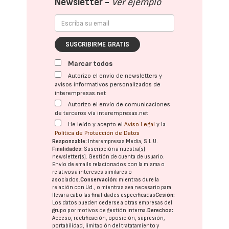
Newsletter -
Ver ejemplo
SUSCRIBIRME GRATIS
Marcar todos
Autorizo el envío de newsletters y
avisos informativos personalizados de
interempresas.net
Autorizo el envío de comunicaciones
de terceros vía interempresas.net
He leído y acepto el
Aviso Legal
y la
Política de Protección de Datos
Responsable:
Interempresas Media, S.L.U.
Finalidades:
Suscripción a nuestra(s)
newsletter(s). Gestión de cuenta de usuario.
Envío de emails relacionados con la misma o
relativos a intereses similares o
asociados.
Conservación:
mientras dure la
relación con Ud., o mientras sea necesario para
llevar a cabo las finalidades especificadas
Cesión:
Los datos pueden cederse a otras
empresas del
grupo
por motivos de gestión interna.
Derechos:
Acceso, rectificación, oposición, supresión,
portabilidad, limitación del tratatamiento y