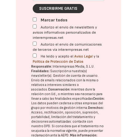
SUSCRIBIRME GRATIS
Marcar todos
Autorizo el envío de newsletters y
avisos informativos personalizados de
interempresas.net
Autorizo el envío de comunicaciones
de terceros vía interempresas.net
He leído y acepto el
Aviso Legal
y la
Política de Protección de Datos
Responsable:
Interempresas Media, S.L.U.
Finalidades:
Suscripción a nuestra(s)
newsletter(s). Gestión de cuenta de usuario.
Envío de emails relacionados con la misma o
relativos a intereses similares o
asociados.
Conservación:
mientras dure la
relación con Ud., o mientras sea necesario para
llevar a cabo las finalidades especificadas
Cesión:
Los datos pueden cederse a otras
empresas del
grupo
por motivos de gestión interna.
Derechos:
Acceso, rectificación, oposición, supresión,
portabilidad, limitación del tratatamiento y
decisiones automatizadas:
contacte con
nuestro DPD
. Si considera que el tratamiento no
se ajusta a la normativa vigente, puede presentar
reclamación ante la
AEPD
.
Más información: